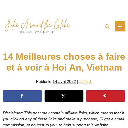
Aller
au
contenu
Basculer
basc
la
le
men
recherche
14 Meilleures choses à faire
et à voir à Hoi An, Vietnam
Publié le
14 avril 2022
|
Julie J.
Disclaimer: This post may contain affiliate links, which means that if
you click on any of those links and make a purchase, I’ll get a small
commission, at no cost to you, to help support this website.